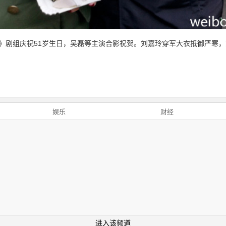
》剧组庆祝51岁生日，吴磊等主演合影祝贺。刘嘉玲穿军大衣抵御严寒，
娱乐
财经
进入该频道