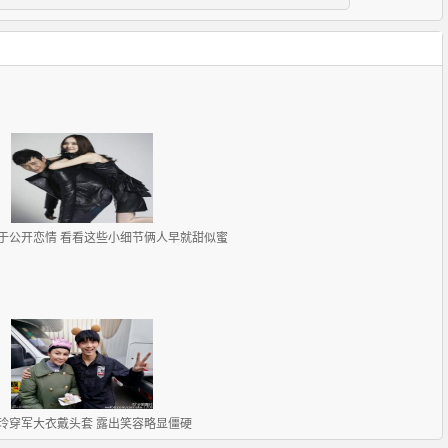
于公开恋情 看看这些小细节俩人早就甜似蜜
玲穿军大衣戴头套 露出笑容略显僵硬