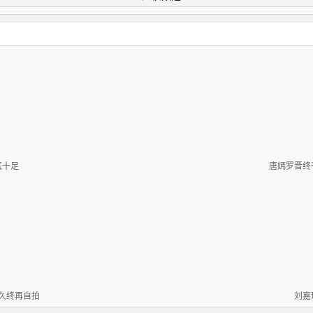
气十足
唐嫣罗晋终
久终再自拍
刘嘉