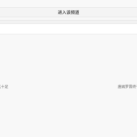
进入该频道
气十足
唐嫣罗晋终