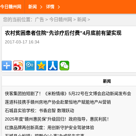
今日赣州网
新闻
详情
您的当前位置：
广告
>
今日赣州网
>
新闻
>
农村贫困患者住院“先诊疗后付费”4月底前有望实现
2017-03-17 16:34
新闻
侠客集团拍短剧了！《米粉情缘》5月22号在文博会启动新闻发布会
莲道科技携手赣州房地产协会赴聚恒地产赋能地产AI营销
石城县实验学校：书香启智 数理跃动
2025年度“赣州惠民保”升级回归！政府指导，惠民利民！
红旗品牌再创新高度：用创新守护安全驾驶体验