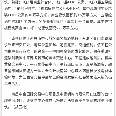
筑，包括：1栋4层商业综合体、1栋32层LOFT公寓、1栋21层五星级
酒店、1栋39层住宅、1栋43层住宅及3层地下室。其中高端住宅及精
装LOFT公寓约10万平方米，商业建筑面积约3.5万平方米，五星级
酒店约2.8万平方米，另配备有3层地下车库近千余车位。其中住宅
楼建筑高度185.5米，总建筑面积5.26万平方米。
该项目位于南昌市中心城区商务核心地段—东湖区青山南路和
永外正街交汇处，地理位置优越、配套完善、交通便利。该工程公
司由黄金行业唯一的央企——中国黄金集团发起筹建，旨在重磅打
造辐射我国中东部各省市的黄金交易中心。工程建成运营后，将集
黄金交易中心、平行奢侈品中心、平行进口超市、五星级酒店、超
五星级国际影城为一体，全面升级南昌中心城区商圈档次及消费体
验环境，为江西省乃至中部地区的经济发展和社会繁荣注入新的亮
彩与活力。
南昌中金国际交易中心项目是中建钢构有限公司在江西的首个
超高层项目，该交易中心建成后将是江西省首座全钢结构超高层建
筑。（胡云松）