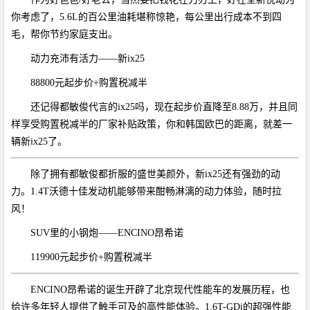
你考虑了，5.6L的百公里油耗堪称惊艳，每公里出行成本不到四
毛，帮你节约家庭支出。
动力充沛有活力——新ix25
88800元起步价+购置税减半
还记得都敏俊代言的ix25吗，现在起步价直降至8.88万，并且同
样享受购置税减半的厂家补贴政策，你和韩国欧巴的距离，就差一
辆新ix25了。
除了拥有都敏俊都折服的盛世美颜外，新ix25还有强劲的动
力。1.4T沃德十佳发动机能够带来酣畅淋漓的动力体验，随时拉
风！
SUV里的小钢炮——ENCINO昂希诺
119900元起步价+购置税减半
ENCINO昂希诺的诞生开辟了北京现代性能车的发展历程，也
给许多年轻人提供了触手可及的高性能体验。1.6T-GDi的超强性能