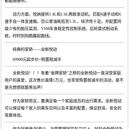
都能随便听。
动力方面，悦纳提供1.4L和1.6L两款发动机，匹配6速手动和6
速手自一体变速箱，百公里油耗低至5.3L，经济性十足。并配置同
级少有的胎压监测、VSM车身稳定性控制系统、后轮盘式制动系
统，时时刻刻跑赢起跑线。
经典的家轿——全新悦动
69900元起步价+购置税减半
全新悦动！！！有着“金牌家轿”之称的全新悦动一直深受家庭
用户的喜爱，这次售价直降1万元，也享受购置税减半的活动，是不
是光想想就能笑出声！
作为家轿而言，要满足每一个家庭成员的出行需求。全新悦动
可以保证每个家人的乘车空间以及丰富的配置，保证舒适、安全的
驾乘体验。
作为好爸爸/好老公，当然要把钱花在刀刃上，好在全新悦动为