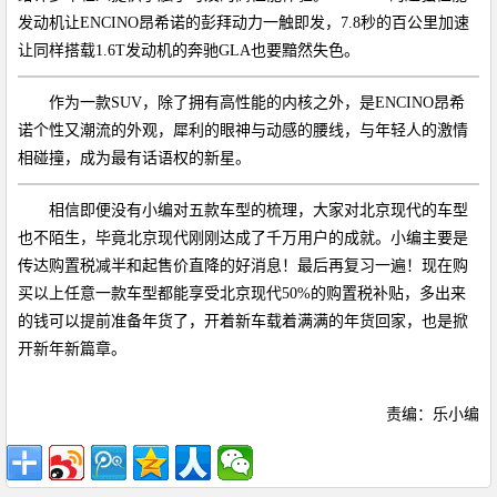
发动机让ENCINO昂希诺的彭拜动力一触即发，7.8秒的百公里加速
让同样搭载1.6T发动机的奔驰GLA也要黯然失色。
作为一款SUV，除了拥有高性能的内核之外，是ENCINO昂希
诺个性又潮流的外观，犀利的眼神与动感的腰线，与年轻人的激情
相碰撞，成为最有话语权的新星。
相信即便没有小编对五款车型的梳理，大家对北京现代的车型
也不陌生，毕竟北京现代刚刚达成了千万用户的成就。小编主要是
传达购置税减半和起售价直降的好消息！最后再复习一遍！现在购
买以上任意一款车型都能享受北京现代50%的购置税补贴，多出来
的钱可以提前准备年货了，开着新车载着满满的年货回家，也是掀
开新年新篇章。
责编：乐小编