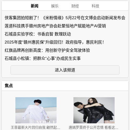
新闻
娱乐
财经
科技
侠客集团拍短剧了！《米粉情缘》5月22号在文博会启动新闻发布会
莲道科技携手赣州房地产协会赴聚恒地产赋能地产AI营销
石城县实验学校：书香启智 数理跃动
2025年度“赣州惠民保”升级回归！政府指导，惠民利民！
红旗品牌再创新高度：用创新守护安全驾驶体验
石城县小松镇：把群众“心事”办成民生实事
进入该频道
焦点
王菲最新大片回归自我 翩然起舞灵气十足
唐嫣罗晋终于公开恋情 看看这些小细节俩人早就甜似蜜