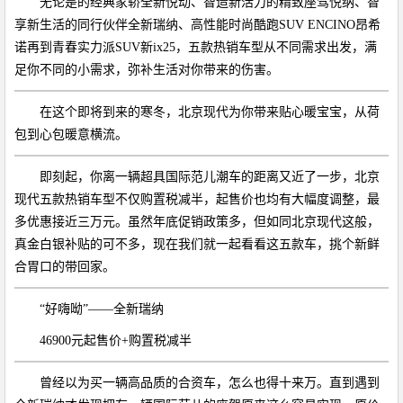
无论是的经典家轿全新悦动、智造新活力的精致座驾悦纳、智
享新生活的同行伙伴全新瑞纳、高性能时尚酷跑SUV ENCINO昂希
诺再到青春实力派SUV新ix25，五款热销车型从不同需求出发，满
足你不同的小需求，弥补生活对你带来的伤害。
在这个即将到来的寒冬，北京现代为你带来贴心暖宝宝，从荷
包到心包暖意横流。
即刻起，你离一辆超具国际范儿潮车的距离又近了一步，北京
现代五款热销车型不仅购置税减半，起售价也均有大幅度调整，最
多优惠接近三万元。虽然年底促销政策多，但如同北京现代这般，
真金白银补贴的可不多，现在我们就一起看看这五款车，挑个新鲜
合胃口的带回家。
“好嗨呦”——全新瑞纳
46900元起售价+购置税减半
曾经以为买一辆高品质的合资车，怎么也得十来万。直到遇到