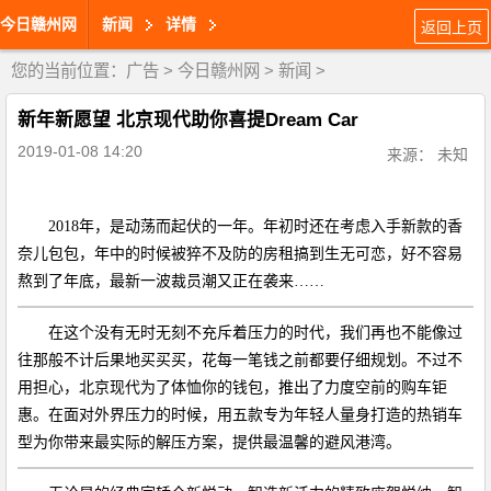
今日赣州网
新闻
详情
返回上页
您的当前位置：
广告
>
今日赣州网
>
新闻
>
新年新愿望 北京现代助你喜提Dream Car
2019-01-08 14:20
来源： 未知
2018年，是动荡而起伏的一年。年初时还在考虑入手新款的香
奈儿包包，年中的时候被猝不及防的房租搞到生无可恋，好不容易
熬到了年底，最新一波裁员潮又正在袭来……
在这个没有无时无刻不充斥着压力的时代，我们再也不能像过
往那般不计后果地买买买，花每一笔钱之前都要仔细规划。不过不
用担心，北京现代为了体恤你的钱包，推出了力度空前的购车钜
惠。在面对外界压力的时候，用五款专为年轻人量身打造的热销车
型为你带来最实际的解压方案，提供最温馨的避风港湾。