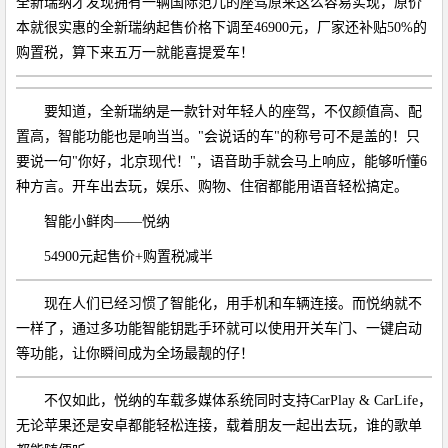
全新瑞纳才发现拥有一辆国际范儿的座驾原来这么容易实现，原价
本就很实惠的全新瑞纳起售价格下调至46900元，厂家还补贴50%的
购置税，算下来五万一就能喜提爱车！
要知道，全新瑞纳是一款针对年轻人的座驾，不仅颜值高、配
置高，智能功能也是响当当。"会说话的车"的称号可不是盖的！只
要说一句"你好，北京现代！"，语音助手就会马上响应，能够听懂6
种方言。开车出去玩，娱乐、购物、住宿都能用语音轻松搞定。
智能小鲜肉——悦纳
54900元起售价+购置税减半
现在人们已经习惯了智能化，用手机和车辆连接。而悦纳就不
一样了，通过多功能智能钥匙手环就可以使用开关车门、一键启动
等功能，让你瞬间成为全场最靓的仔！
不仅如此，悦纳的车载多媒体系统同时支持CarPlay & CarLife，
无论苹果还是安卓都能轻松连接，载着朋友一起出去玩，谁的歌单