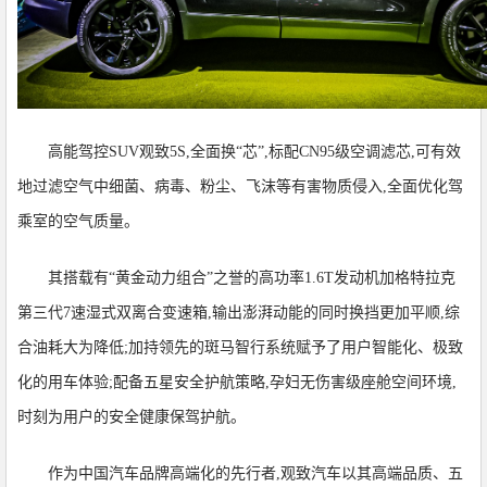
高能驾控SUV观致5S,全面换“芯”,标配CN95级空调滤芯,可有效
地过滤空气中细菌、病毒、粉尘、飞沫等有害物质侵入,全面优化驾
乘室的空气质量。
其搭载有“黄金动力组合”之誉的高功率1.6T发动机加格特拉克
第三代7速湿式双离合变速箱,输出澎湃动能的同时换挡更加平顺,综
合油耗大为降低;加持领先的斑马智行系统赋予了用户智能化、极致
化的用车体验;配备五星安全护航策略,孕妇无伤害级座舱空间环境,
时刻为用户的安全健康保驾护航。
作为中国汽车品牌高端化的先行者,观致汽车以其高端品质、五