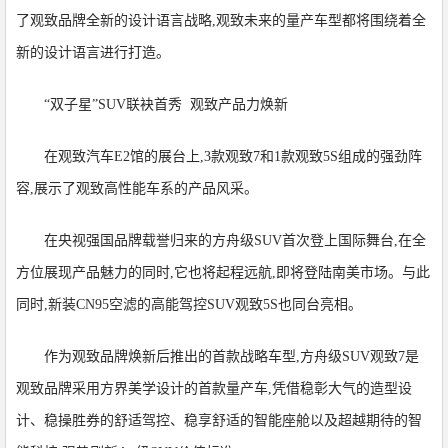
了观致品牌全新的设计语言战略,观致未来的量产车型都将围绕着全
新的设计语言进行打造。
“双子星”SUV联袂首秀 观致产品力焕新
在观致汽车E2馆的展台上,3款观致7和1款观致5S组成的强劲阵
容,展示了观致高性能车系的产品风采。
在央视强国品牌载誉归来的方舟级SUV首次登上国际舞台,在全
方位展现产品魅力的同时,它也将起程远航,即将登陆南美市场。与此
同时,新装CN95空滤的高能驾控SUV观致5S也同台亮相。
作为观致品牌焕新后推出的首款战略车型,方舟级SUV观致7是
观致品牌采用方界美学设计的首款量产车,凭借稳彰大气的造型设
计、稳操胜券的舒适驾控、稳享舒适的智能座舱以及超越期待的智