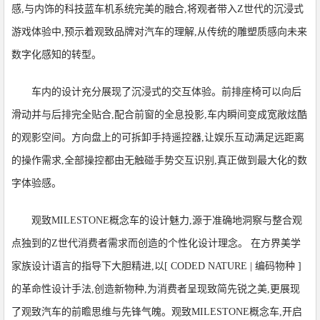
感,与内饰的科技蓝车机系统完美的融合,将观者带入Z世代的沉浸式
游戏体验中,预示着观致品牌对汽车的理解,从传统的雕塑质感向未来
数字化感知的转型。
车内的设计充分展现了沉浸式的交互体验。前排座椅可以向后
滑动并与后排完全贴合,配合前窗的全息投影,车内瞬间变成宽敞炫酷
的观影空间。方向盘上的可拆卸手持遥控器,让娱乐互动满足远距离
的操作需求,全部操控都由无触碰手势交互识别,真正做到最大化的数
字体验感。
观致MILESTONE概念车的设计魅力,源于准确地洞察与整合观
点独到的Z世代消费者需求而创造的个性化设计理念。 在方界美学
家族设计语言的指导下大胆精进,以[ CODED NATURE | 编码物种 ]
的革命性设计手法,创造新物种,为消费者呈现致简先锐之美,更展现
了观致汽车的前瞻思维与先锋气魄。观致MILESTONE概念车,开启