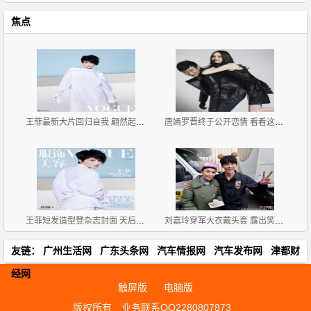
焦点
王菲最新大片回归自我 翩然起舞灵气十足
唐嫣罗晋终于公开恋情 看看这些小细节俩人早就甜似蜜
王菲短发造型登杂志封面 天后告别微博已久终再自拍
刘嘉玲穿军大衣戴头套 露出笑容略显僵硬
友链：
广州生活网
广东头条网
汽车情报网
汽车发布网
津都财
经网
触屏版
电脑版
版权所有
业务联系QQ2280807873