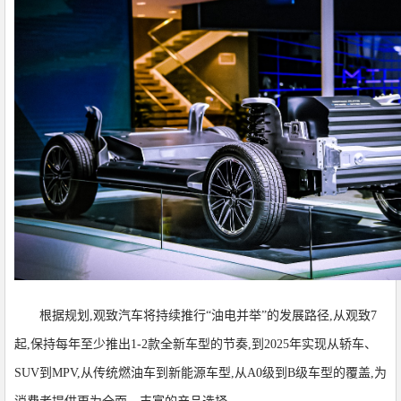
根据规划,观致汽车将持续推行“油电并举”的发展路径,从观致7
起,保持每年至少推出1-2款全新车型的节奏,到2025年实现从轿车、
SUV到MPV,从传统燃油车到新能源车型,从A0级到B级车型的覆盖,为