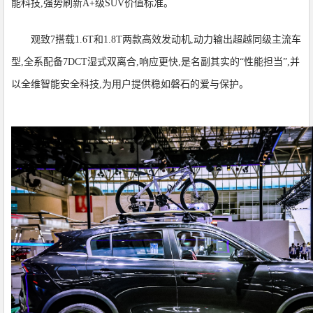
能科技,强势刷新A+级SUV价值标准。
观致7搭载1.6T和1.8T两款高效发动机,动力输出超越同级主流车
型,全系配备7DCT湿式双离合,响应更快,是名副其实的“性能担当”,并
以全维智能安全科技,为用户提供稳如磐石的爱与保护。