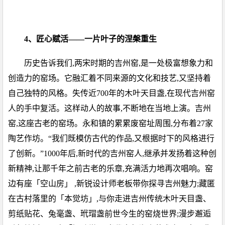
4、匠心赋活——一片叶子的涅槃重生
历史告诉我们,两宋时期的吉州窑,是一处极富想象力和
创造力的窑场。它融汇着不同来源的文化和技艺,又坚持着
自己独特的风格。失传近700年的木叶天目盏,在现代吉州窑
人的手中复活。这样动人的故事,不断地在当地上演。吉州
窑,这座古老的窑场。永和镇的累累废窑址周围,分布着27家
陶艺作坊。“我们既模仿古代的作品,又根据时下的风格进行
了创新。”1000年后,新时代的吉州窑人,继承并发扬着这种创
新精神,让那千年之前古老的乐章,充满活力地再次唱响。窑
边有座「空山房」 ,新锐设计师老板带你探寻吉州魅力;藏匿
在古村落里的「本觉坊」,与你走进吉州传统木叶天目盏、
剪纸贴花、兔毫盏、玳瑁盏前世今生的窑烧世界;漫步邂逅