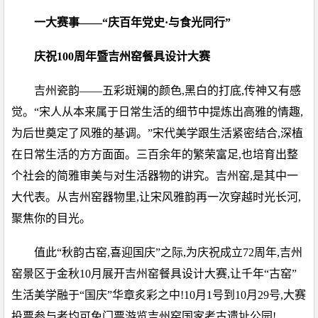
一大赛事——“庆百年党史·与食光同行”
庆祝100周年暨吉州窑餐具设计大赛
吉州瓷韵——五彩斑斓的颜色,黑白的打底,传神又有感
觉。“宋人从本来属于日常生活的细节中提炼出高雅的情趣,
为后世奠定了风雅的基调。”宋代美学跟生活紧密结合,深植
在日常生活的方方面面。三百余年的繁荣富足,也培育出整
个社会的简雅审美与对生活器物的讲究。吉州窑,是其中一
大代表。从吉州窑器物里,让宋风雅韵再一次穿越时光长河,
聚焦你的目光。
值此“秋韵古窑,喜迎国庆”之际,为庆祝成立72周年,吉州
窑景区于金秋10月展开吉州窑餐具设计大赛,让千年“古窑”
生活美学融于“国庆”华章炙彩之中!10月1号到10月29号,大赛
投票参与者均可免门票游览吉州窑国家考古遗址公园!