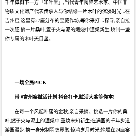
千年樟树下一方「知叶堂」,当代青年陶瓷艺术家、中国非
物质文化遗产代表传承人与你结缘一片木叶的沉浸时光...在
吉州窑,这里有27座分布的宝藏作坊,等你来打卡探寻,亲自拉
一次胚,摘一片桑叶,置于火与泥的煅烧中涅槃新生,烧制一盏
你专属的木叶天目盏。
一场全民PICK
带 #吉州窑赋活计划 抖音打卡,赋活大奖等你拿!
在每一个风起叶落的金秋,亲自采摘、挑选一片你的桑
叶,燃于火与泥土的涅槃中,重焕未知新生;在满园的千年步道
游园漫步,换一身宋制羽衣霓裳,惊鸿岁月时光;掩埋在24座窑