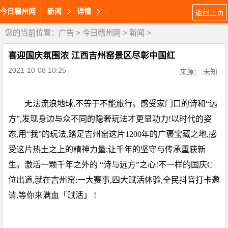
今日赣州网
新闻
详情
返回上页
您的当前位置：
广告
>
今日赣州网
>
新闻
>
喜迎国庆氛围浓 江西吉州窑景区尽彰中国红
2021-10-08 10:25
来源： 未知
无法流浪地球,不等于不能旅行。感受家门口的诗和“远
方”,发现身边与众不同的隐奢玩法才更显功力!以时代的姿
态,用“我”的玩法,踏足吉州窑这片1200年的广褒宝藏之地,感
受这片热土之上的精神力量;让千年的坚守与传承重获新
生。激活一颗千年之外的 “诗与远方”之心!不一样的国庆C
位出道,就在吉州窑:一大赛事,四大赋活体验,全民抖音打卡邀
请,等你来满血「赋活」 !