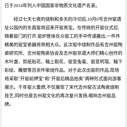
已于2014年列入中国国家非物质文化遗产名录。
经过七天七夜的烧制和多天的冷切后,10月6号吉州窑遗
址公园内的东昌窑将迎来开窑亮宝。在传统的开窑仪式后,
随着窑门的打开,窑炉匣体在众窑工的手中传递搬出,一件件
精美的窑宝瓷器将亮相大众。此次窑中烧制作品有吉州窑陶
瓷研究所、吉州窑陶瓷协会及吉州窑非遗大师们精心创作的
木叶盏、剪纸贴花、釉上剔花、窑变兔毫、窑变玳瑁、釉下
彩绘、雕塑等百余件柴烧作品。对于此次出窑的作品,现场
将采取"开窑前押宝"和"开窑后精品拍卖"两种形式面向游客
展示。千年窑火重燃,不仅展现了宋代吉州窑古法陶瓷烧制
技艺,同时也是吉州窑文化的再次复兴发扬,唱响吉州窑品
牌。