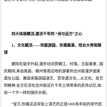
四大体验赋活,激活千年的 “诗与远方”之心
1、文化赋活——宋服游园、非遗展演、戏台大秀吸眼
球
朝阳在窑中升起,漫步坊间赏赣江、村落、古窑美景...国
庆期间,来自南昌、赣州等周边地的游客到吉州窑漫步国家
遗址公园、邂逅宋服游园演艺、赏非遗文化....从文化、技艺
到精神,全方位活化吉州窑这片千年土地带来的炙热记忆,体
验一个不一样的国庆长假。
“宝贝,你看这这宋街上演艺的正是1000多年前的宋代民