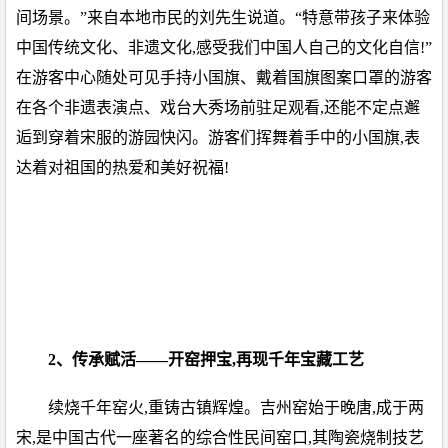
间场景。”来自本地市民的刘先生说道。“特意带孩子来体验
中国传统文化、非遗文化,感受我们中国人自己的文化自信!”
在游客中心随处可见手持小国旗、戴着国旗图案口罩的游客
在各个非遗表演点、戏台大秀场前驻足观看,还能不定点邂
逅到穿着宋服的游园快闪。游客们挥舞着手中的小国旗,表
达着对祖国的热爱和美好祝福!
2、传承赋活——开窑押宝,再现千年宝藏工艺
续烧千年窑火,重铸古镇辉煌。吉州窑始于晚唐,成于两
宋,是中国古代一座著名的综合性民间窑口,其陶瓷烧制技艺