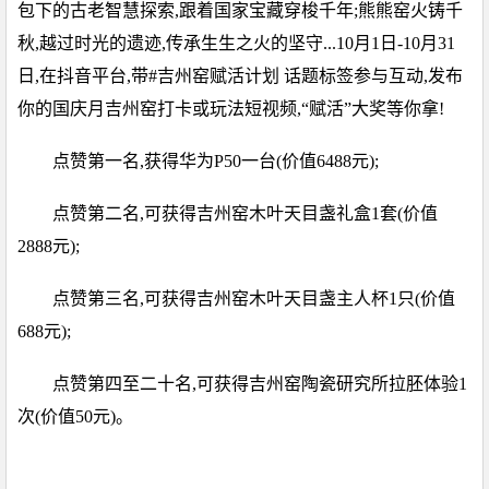
包下的古老智慧探索,跟着国家宝藏穿梭千年;熊熊窑火铸千
秋,越过时光的遗迹,传承生生之火的坚守...10月1日-10月31
日,在抖音平台,带#吉州窑赋活计划 话题标签参与互动,发布
你的国庆月吉州窑打卡或玩法短视频,“赋活”大奖等你拿!
点赞第一名,获得华为P50一台(价值6488元);
点赞第二名,可获得吉州窑木叶天目盏礼盒1套(价值
2888元);
点赞第三名,可获得吉州窑木叶天目盏主人杯1只(价值
688元);
点赞第四至二十名,可获得吉州窑陶瓷研究所拉胚体验1
次(价值50元)。