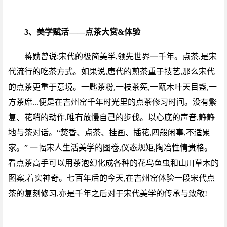
3、美学赋活——点茶大赏&体验
蒋勋曾说:宋代的极简美学,领先世界一千年。点茶,是宋
代流行的吃茶方式。如果说,唐代的煎茶重于技艺,那么宋代
的点茶更重于意境。一匙茶粉,一枝茶筅,一瓯木叶天目盏,一
方茶席...便是在吉州窑千年时光里的点茶修习时间。没有繁
复、花哨的动作,唯有放慢自己的步伐。以心底的声音,静静
地与茶对话。“焚香、点茶、挂画、插花,四般闲事,不适累
家。” 一幅宋人生活美学的图卷,仪态规矩,陶冶性情贵格。
看点茶高手可以用茶泡幻化成各种的花鸟鱼虫和山川草木的
图案,着实神奇。七百年后的今天,在吉州窑体验一段宋代点
茶的复刻修习,亦是千年之后对于宋代美学的传承与致敬!