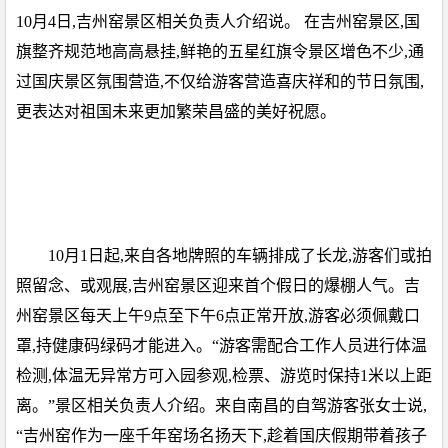
10月4日,吉州窑景区相关负责人介绍说。 在吉州窑景区,国
旗整齐规范地高高悬挂,鲜艳的五星红旗令景区增色不少,通
过国庆景区氛围营造,不仅给游客营造喜庆祥和的节日氛围,
更表达对祖国未来更加繁荣昌盛的美好祝愿。
10月1日起,来自各地牌照的车辆排成了长龙,游客们或拍
照留念、或观展,吉州窑景区迎来首个假日的爆棚人气。吉
州窑景区每天上午9点至下午6点正常开放,游客必须佩戴口
罩,持健康码绿码才能进入。“游客需配合工作人员进行体温
检测,体温无异常方可入园参观,检票、游览时保持1米以上距
离。”景区相关负责人介绍。来自南昌的自驾游客张女士说,
“吉州窑作为一座千年窑场名扬天下,趁着国庆假期带着孩子