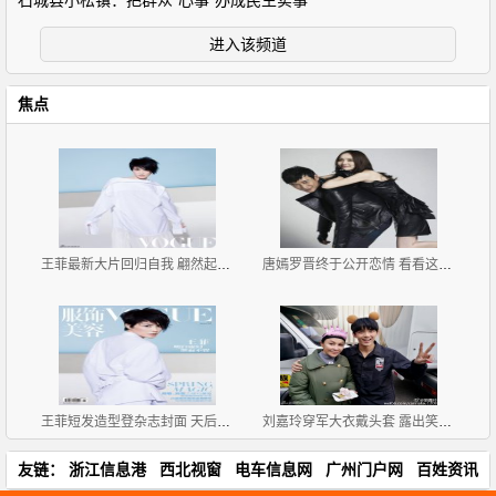
石城县小松镇：把群众“心事”办成民生实事
进入该频道
焦点
王菲最新大片回归自我 翩然起舞灵气十足
唐嫣罗晋终于公开恋情 看看这些小细节俩人早就甜似蜜
王菲短发造型登杂志封面 天后告别微博已久终再自拍
刘嘉玲穿军大衣戴头套 露出笑容略显僵硬
友链：
浙江信息港
西北视窗
电车信息网
广州门户网
百姓资讯