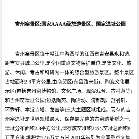
吉州窑景区:国家AAAA级旅游景区、国家遗址公园
吉州窑景区位于赣江中游西岸的江西省吉安县永和镇,
距吉安县城13公里,是全国重点文物保护单位,是集文化、旅
游、休闲、考古和科研为一体的综合型旅游景区。整个景区
占地面积2.8平方公里,由商贸区(东昌路宋街)、陶瓷文化展
示区(包括吉州窑博物馆、文化广场、观演戏台、古村落等)
和吉州窑遗址公园(包括陶苑、陶冶坊、清都观、舒翁轩、
环秀轩、本觉寺塔、龙窑等)三大主题区域组成。现存的吉
州窑遗址是世界规模最大、保存最完整的古窑遗址群之一,
遗址分布面积2.8平方公里,遗存废窑堆积24处,窑址总面积8
万平方米,堆积为72.6万立方米,2001年被列为全国重点文物