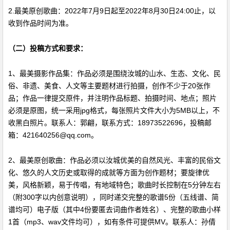
2.最美原创歌曲：
2022年7月9日
起至2022年8月30日24:00止，以
收到作品时间为准。
（二）投稿方式和要求：
1、最美摄影作品集：作品必须是围绕汝城的山水、生态、文化、民
俗、非遗、美食、人文等主要题材进行拍摄，创作不少于20张作
品；作品一律提交原件，并注明作品标题、拍摄时间、地点；照片
必须是原图，统一采用jpg格式，每张照片文件大小为5MB以上，不
收黑白照片。联系人：郭翩，联系方式：18973522696，投稿邮
箱：421640256@qq.com。
2、最美原创歌曲：作品必须以汝城优美的自然风光、丰富的民俗文
化、悠久的人文历史或取得的成就等方面为创作题材；要旋律优
美，风格新颖，易于传唱，有地域特色；歌曲时长控制在5分钟左右
（附300字以内创意说明），同时递交完整的歌谱5份（五线谱、简
谱均可）电子版（其中4份要匿去词曲作者姓名）、完整的歌曲小样
1首（mp3、wav文件均可），如有条件可提供MV。联系人：孙倩