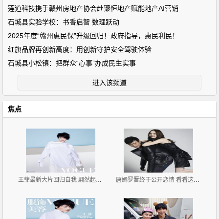
莲道科技携手赣州房地产协会赴聚恒地产赋能地产AI营销
石城县实验学校：书香启智 数理跃动
2025年度“赣州惠民保”升级回归！政府指导，惠民利民！
红旗品牌再创新高度：用创新守护安全驾驶体验
石城县小松镇：把群众“心事”办成民生实事
进入该频道
焦点
王菲最新大片回归自我 翩然起舞灵气十足
唐嫣罗晋终于公开恋情 看看这些小细节俩人早就甜似蜜