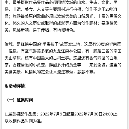
中，最美摄影作品集作品必须围绕汝城的山水、生态、文化、民
俗、非遗、美食、人文等主要题材进行拍摄，创作不少于20张作
品；旅游最美原创歌曲必须以汝城优美的自然风光、丰富的民俗文
化、悠久的人文历史或取得的成就等方面为创作题材；要旋律优
美，风格新颖，易于传唱，有地域特色。
汝城，是红遍中国的“半条被子”故事发生地，这里有98度的华南第
一温泉，有空气鲜美多氧的九龙江森林公园，有一脚踏三省的南国
天山草原，还有中国最大的古祠堂群。这里还有香气四溢的白毛
茶，香辣清脆的小黄姜，鲜甜多汁的黄金李……来到汝城，这里的
美食美景、风情风物定会让人流连忘返，念念不忘。
附活动详情：
（一）征集时间
1.最美摄影作品集：2022年7月9日起至2022年7月30日24:00止，
以收到作品时间为准。