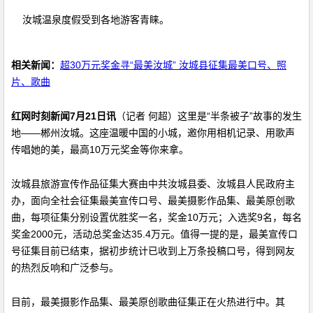
汝城温泉度假受到各地游客青睐。
相关新闻：
超30万元奖金寻“最美汝城” 汝城县征集最美口号、照
片、歌曲
红网时刻新闻7月21日讯
（记者 何超）这里是“半条被子”故事的发生
地——郴州汝城。这座温暖中国的小城，邀你用相机记录、用歌声
传唱她的美，最高10万元奖金等你来拿。
汝城县旅游宣传作品征集大赛由中共汝城县委、汝城县人民政府主
办，面向全社会征集最美宣传口号、最美摄影作品集、最美原创歌
曲，每项征集分别设置优胜奖一名，奖金10万元；入选奖9名，每名
奖金2000元，活动总奖金达35.4万元。值得一提的是，最美宣传口
号征集目前已结束，据初步统计已收到上万条投稿口号，得到网友
的热烈反响和广泛参与。
目前，最美摄影作品集、最美原创歌曲征集正在火热进行中。其