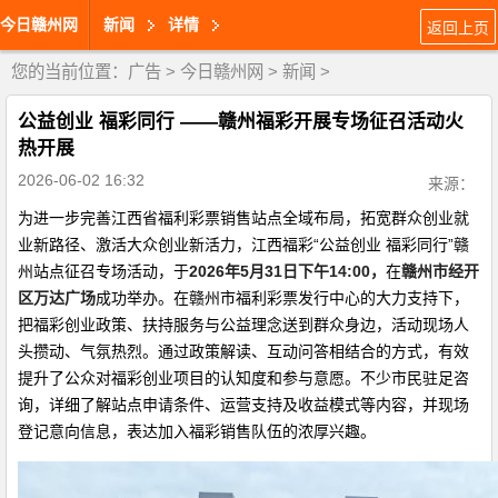
今日赣州网
新闻
详情
返回上页
您的当前位置：
广告
>
今日赣州网
>
新闻
>
公益创业 福彩同行 ——赣州福彩开展专场征召活动火
热开展
2026-06-02 16:32
来源：
为进一步完善江西省福利彩票销售站点全域布局，拓宽群众创业就
业新路径、激活大众创业新活力，江西福彩“公益创业 福彩同行”赣
州站点征召专场活动，于
2026年5月31日下午14:00，
在
赣州市经开
区万达广场
成功举办。在赣州市福利彩票发行中心的大力支持下，
把福彩创业政策、扶持服务与公益理念送到群众身边，活动现场人
头攒动、气氛热烈。通过政策解读、互动问答相结合的方式，有效
提升了公众对福彩创业项目的认知度和参与意愿。不少市民驻足咨
询，详细了解站点申请条件、运营支持及收益模式等内容，并现场
登记意向信息，表达加入福彩销售队伍的浓厚兴趣。