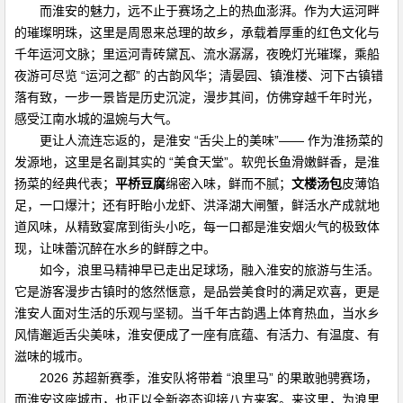
而淮安的魅力，远不止于赛场之上的热血澎湃。作为大运河畔
的璀璨明珠，这里是周恩来总理的故乡，承载着厚重的红色文化与
千年运河文脉；里运河青砖黛瓦、流水潺潺，夜晚灯光璀璨，乘船
夜游可尽览 “运河之都” 的古韵风华；清晏园、镇淮楼、河下古镇错
落有致，一步一景皆是历史沉淀，漫步其间，仿佛穿越千年时光，
感受江南水城的温婉与大气。
更让人流连忘返的，是淮安 “舌尖上的美味”—— 作为淮扬菜的
发源地，这里是名副其实的 “美食天堂”。软兜长鱼滑嫩鲜香，是淮
扬菜的经典代表；
平桥豆腐
绵密入味，鲜而不腻；
文楼汤包
皮薄馅
足，一口爆汁；还有盱眙小龙虾、洪泽湖大闸蟹，鲜活水产成就地
道风味，从精致宴席到街头小吃，每一口都是淮安烟火气的极致体
现，让味蕾沉醉在水乡的鲜醇之中。
如今，浪里马精神早已走出足球场，融入淮安的旅游与生活。
它是游客漫步古镇时的悠然惬意，是品尝美食时的满足欢喜，更是
淮安人面对生活的乐观与坚韧。当千年古韵遇上体育热血，当水乡
风情邂逅舌尖美味，淮安便成了一座有底蕴、有活力、有温度、有
滋味的城市。
2026 苏超新赛季，淮安队将带着 “浪里马” 的果敢驰骋赛场，
而淮安这座城市，也正以全新姿态迎接八方来客。来这里，为浪里