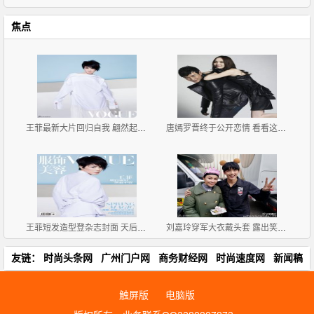
焦点
王菲最新大片回归自我 翩然起舞灵气十足
唐嫣罗晋终于公开恋情 看看这些小细节俩人早就甜似蜜
王菲短发造型登杂志封面 天后告别微博已久终再自拍
刘嘉玲穿军大衣戴头套 露出笑容略显僵硬
友链：
时尚头条网
广州门户网
商务财经网
时尚速度网
新闻稿
触屏版
电脑版