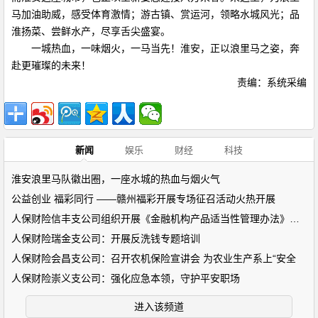
马加油助威，感受体育激情；游古镇、赏运河，领略水城风光；品
淮扬菜、尝鲜水产，尽享舌尖盛宴。
一城热血，一味烟火，一马当先！淮安，正以浪里马之姿，奔
赴更璀璨的未来！
责编：系统采编
新闻
娱乐
财经
科技
淮安浪里马队徽出圈，一座水城的热血与烟火气
公益创业 福彩同行 ——赣州福彩开展专场征召活动火热开展
人保财险信丰支公司组织开展《金融机构产品适当性管理办法》专题
人保财险瑞金支公司：开展反洗钱专题培训
人保财险会昌支公司：召开农机保险宣讲会 为农业生产系上“安全
人保财险崇义支公司：强化应急本领，守护平安职场
进入该频道