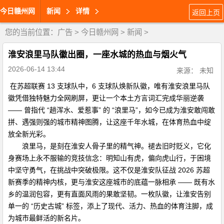
今日赣州网
新闻
详情
返回上页
您的当前位置：
广告
>
今日赣州网
>
新闻
>
淮安浪里马队徽出圈，一座水城的热血与烟火气
2026-06-14 13:44
来源： 未知
在苏超联赛 13 支球队中，6 支球队焕新队徽，唯有淮安浪里马队
徽凭借独特魅力全网刷屏，更让一个本土方言词汇完成华丽逆袭
—— 曾指代 “趟浑水、爱惹事” 的 “浪里马”，如今已成为淮安敢闯敢
拼、遇强则强的城市精神图腾，让这座千年水城，在体育热血中绽
放全新光彩。
浪里马，是刻在淮安人骨子里的精气神。褪去旧时贬义，它化
身赛场上永不服输的竞技信念：明知山有虎，偏向虎山行，于困境
中坚守勇气，在挑战中突破极限。这不仅是淮安队征战 2026 苏超
新赛季的精神内核，更与淮安这座城市的底蕴一脉相承 —— 既有水
乡的温润包容，更有直面风雨的果敢坚韧。一枚队徽，让淮安告别
单一的 “历史古城” 标签，添上了现代、活力、热血的体育注脚，成
为城市最鲜活的新名片。